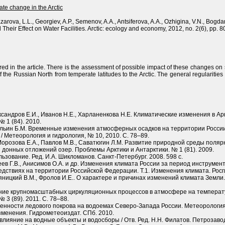
ate change in the Arctic
azarova, L.L., Georgiev, A.P., Semenov, A.A., Antsiferova, A.A., Ozhigina, V.N., Bogda
heir Effect on Water Facilities. Arctic: ecology and economy, 2012, no. 2(6), pp. 80
ed in the article. There is the assessment of possible impact of these changes on
 the Russian North from temperate latitudes to the Arctic. The general regularities 
ександров Е.И., Иванов Н.Е., Харланенкова Н.Е. Климатические изменения в 
 1 (84). 2010.
, Ильин Б.М. Временные изменения атмосферных осадков на территории Росси
 / Метеорология и гидрология, № 10, 2010. С. 78–89.
Морозова Е.А., Павлов М.В., Саватюгин Л.М. Развитие природной среды поля
донных отложений озер. Проблемы Арктики и Антарктики. № 1 (81). 2009.
зование. Ред. И.А. Шикломанов. Санкт-Петербург. 2008. 598 с.
ксеев Г.В., Анисимов О.А. и др. Изменения климата России за период инструм
дствиях на территории Российской Федерации. Т.1. Изменения климата. Росги
ляницкий В.М., Фролов И.Е.. О характере и причинах изменений климата Земли
ияние крупномасштабных циркуляционных процессов в атмосфере на температ
 3 (89). 2011. С. 78–88.
нности ледового покрова на водоемах Северо-Запада России. Метеорология и
зменения. Гидрометеоиздат. СПб. 2010.
лияние на водные объекты и водосборы / Отв. Ред. Н.Н. Филатов. Петрозавод