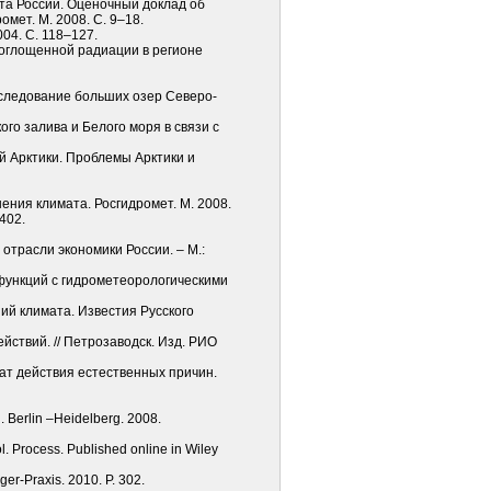
ата России. Оценочный доклад об
мет. М. 2008. С. 9–18.
04. С. 118–127.
поглощенной радиации в регионе
сследование больших озер Северо-
го залива и Белого моря в связи с
ой Арктики. Проблемы Арктики и
ения климата. Росгидромет. М. 2008.
402.
отрасли экономики России. – М.:
 функций с гидрометеорологическими
ий климата. Известия Русского
йствий. // Петрозаводск. Изд. РИО
тат действия естественных причин.
g. Berlin –Heidelberg. 2008.
. Process. Published online in Wiley
er-Praxis. 2010. P. 302.