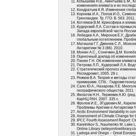
Кобышева Н.В., Акентьева Е.М., 
изменениях климата и их последс
Кондратьев К.Я. Изменения глоба
Корнева И.А., Попов И.О., Семе
Гренландии. Тр. ГГО. В. 563. 2011.
Котляков В.М. Криосфера и климат
Кудерский Л.А. Состав и промыс
Запада европейской части России:
Лебедев А.А., Миронов Е.У., Драб
глобальным потеплением. Проблем
Матишов Г.Г.,Дженюк С.Л., Моисе
Антарктики № 3 (86). 2010.
Монин А.С., Сонечкин Д.М. Колеба
Оценочный доклад об изменениях 
Панин Г.Н. Об изменении климата 
Петрова Л.П., Кудерский Л.А. Вод
Стратегический прогноз изменени
Росгидромет, 2005. 28 с.
Рожков В.А. Теория и методы ста
примерами. СПб.: Гидрометеоизда
Сало Ю.А., Назарова Л.Е. Многол
географического общества. 2011. т
Филатов Н.Н., Тержевик А.Ю. (ред
КарНЦ РАН. 2007. 335 с.
Фролов И.Е., ЗГудкович.М., Каркл
Проблемы Арктики и Антарктики № 
Arctic Environment Variability in con
Assessment of Climate Change for the
IPCC Fourth Assessment Report: Cl
Karetnikov S., Naumenko M. Lake La
Online Library (wileyonlinelibrary.
Ladoga and Onego – Great European 