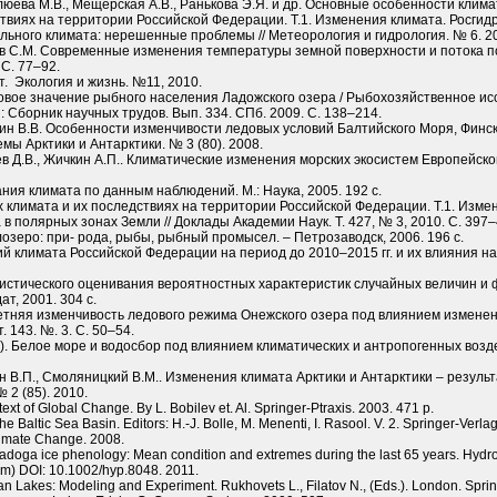
Клюева М.В., Мещерская А.В., Ранькова Э.Я. и др. Основные особенности клим
твиях на территории Российской Федерации. Т.1. Изменения климата. Росгидро
льного климата: нерешенные проблемы // Метеорология и гидрология. № 6. 20
нов С.М. Современные изменения температуры земной поверхности и потока 
 С. 77–92.
. Экология и жизнь. №11, 2010.
ловое значение рыбного населения Ладожского озера / Рыбохозяйственное и
 Сборник научных трудов. Вып. 334. СПб. 2009. С. 138–214.
кин В.В. Особенности изменчивости ледовых условий Балтийского Моря, Финско
ы Арктики и Антарктики. № 3 (80). 2008.
ев Д.В., Жичкин А.П.. Климатические изменения морских экосистем Европейск
ния климата по данным наблюдений. М.: Наука, 2005. 192 с.
климата и их последствиях на территории Российской Федерации. Т.1. Измен
в полярных зонах Земли // Доклады Академии Наук. Т. 427, № 3, 2010. С. 397–
лозеро: при- рода, рыбы, рыбный промысел. – Петрозаводск, 2006. 196 с.
й климата Российской Федерации на период до 2010–2015 гг. и их влияния на 
тистического оценивания вероятностных характеристик случайных величин и
т, 2001. 304 с.
етняя изменчивость ледового режима Онежского озера под влиянием изменен
. 143. №. 3. С. 50–54.
.). Белое море и водосбор под влиянием климатических и антропогенных возде
ин В.П., Смоляницкий В.М.. Изменения климата Арктики и Антарктики – резуль
2 (85). 2010.
text of Global Change. By L. Bobilev et. Al. Springer-Ptraxis. 2003. 471 p.
 Baltic Sea Basin. Editors: H.-J. Bolle, M. Menenti, I. Rasool. V. 2. Springer-Verla
imate Change. 2008.
doga ice phenology: Mean condition and extremes during the last 65 years. Hydrol
com) DOI: 10.1002/hyp.8048. 2011.
Lakes: Modeling and Experiment. Rukhovets L., Filatov N., (Eds.). London. Spring