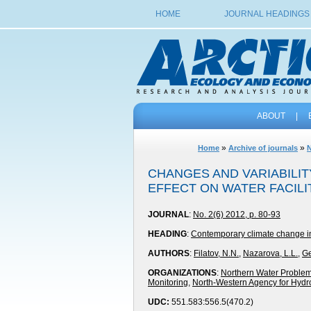
HOME
JOURNAL HEADINGS
ABOUT
|
»
»
Home
Archive of journals
N
CHANGES AND VARIABILIT
EFFECT ON WATER FACILI
JOURNAL
:
No. 2(6) 2012, p. 80-93
HEADING
:
Contemporary climate change in
AUTHORS
:
Filatov, N.N.
,
Nazarova, L.L.
,
Ge
ORGANIZATIONS
:
Northern Water Problems
Monitoring
,
North-Western Agency for Hydr
UDC:
551.583:556.5(470.2)