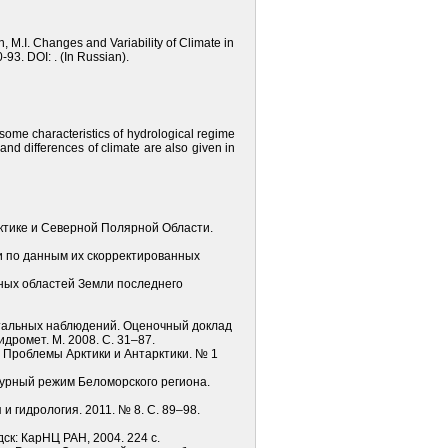
n, M.I. Changes and Variability of Climate in
-93. DOI: . (In Russian).
 some characteristics of hydrological regime
and differences of climate are also given in
Арктике и Северной Полярной Области.
и по данным их скорректированных
рных областей Земли последнего
ентальных наблюдений. Оценочный доклад
дромет. М. 2008. С. 31–87.
. Проблемы Арктики и Антарктики. № 1
урный режим Беломорского региона.
 гидрология. 2011. № 8. С. 89–98.
ск: КарНЦ РАН, 2004. 224 с.