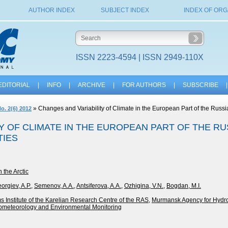
AUTHOR INDEX
SUBJECT INDEX
INDEX OF ORG
ISSN 2223-4594 | ISSN 2949-110X
EDITORIAL
|
INFO
|
ARCHIVE
|
FOR AUTHORS
|
SUBSCRIBE
|
» Changes and Variability of Climate in the European Part of the Russia
o. 2(6) 2012
Y OF CLIMATE IN THE EUROPEAN PART OF THE R
TIES
 the Arctic
orgiev, A.P.
,
Semenov, A.A.
,
Antsiferova, A.A.
,
Ozhigina, V.N.
,
Bogdan, M.I.
 Institute of the Karelian Research Centre of the RAS
,
Murmansk Agency for Hydr
ometeorology and Environmental Monitoring