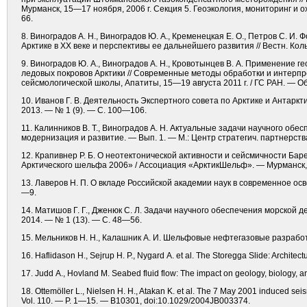
Мурманск, 15—17 ноября, 2006 г. Секция 5. Геоэкология, мониторинг 
66.
8. Виноградов А. Н., Виноградов Ю. А., Кременецкая Е. О., Петров С. 
Арктике в ХХ веке и перспективы ее дальнейшего развития // Вестн. Кол
9. Виноградов Ю. А., Виноградов А. Н., Кровотынцев В. А. Применение
ледовых покровов Арктики // Современные методы обработки и интер
сейсмологической школы, Апатиты, 15—19 августа 2011 г. / ГС РАН. — О
10. Иванов Г. В. Деятельность Экспертного совета по Арк­тике и Антаркт
2013. — № 1 (9). — С. 100—106.
11. Калинников В. Т., Виноградов А. Н. Актуальные задачи научного обе
модернизация и развитие. — Вып. 1. — М.: Центр стратегич. партнерств
12. Крапивнер Р. Б. О неотектонической активности и сейсмичности Б
Арктического шельфа 2006» / Ассоциация «АрктикШельф». — Мурманск,
13. Лаверов Н. П. О вкладе Российской академии наук в современное осво
—9.
14. Матишов Г. Г., Дженюк С. Л. Задачи научного обеспечения морской де
2014. — № 1 (13). — С. 48—56.
15. Мельников Н. Н., Калашник А. И. Шельфовые нефтегазовые разработ
16. Haflidason H., Sejrup H. P., Nygard A. et al. The Storegga Slide: Archit
17. Judd A., Hovland M. Seabed fluid flow: The impact on geology, biology, a
18. Ottemöller L., Nielsen H. H., Atakan K. et al. The 7 May 2001 induced seis
Vol. 110. — P. 1—15. — B10301, doi:10.1029/2004JB003374.