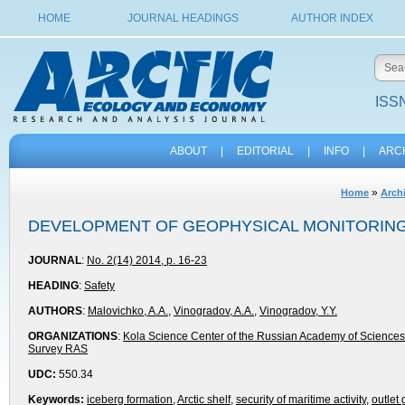
HOME
JOURNAL HEADINGS
AUTHOR INDEX
ISSN
ABOUT
|
EDITORIAL
|
INFO
|
ARC
»
Home
Archi
DEVELOPMENT OF GEOPHYSICAL MONITORING 
JOURNAL
:
No. 2(14) 2014, p. 16-23
HEADING
:
Safety
AUTHORS
:
Malovichko, A.A.
,
Vinogradov, A.A.
,
Vinogradov, Y.Y.
ORGANIZATIONS
:
Kola Science Center of the Russian Academy of Sciences
Survey RAS
UDC:
550.34
Keywords:
iceberg formation
,
Arctic shelf
,
security of maritime activity
,
outlet 