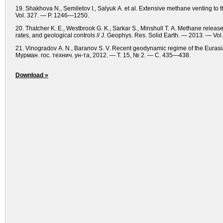
19. Shakhova N., Semiletov I., Salyuk A. et al. Extensive methane venting to 
Vol. 327. — P. 1246—1250.
20. Thatcher K. E., Westbrook G. K., Sarkar S., Minshull T. A. Methane relea
rates, and geological controls // J. Geophys. Res. Solid Earth. — 2013. — 
21. Vinogradov A. N., Baranov S. V. Recent geodynamic regime of the Eurasi
Мурман. гос. технич. ун-та, 2012. — Т. 15, № 2. — С. 435—438.
Download »