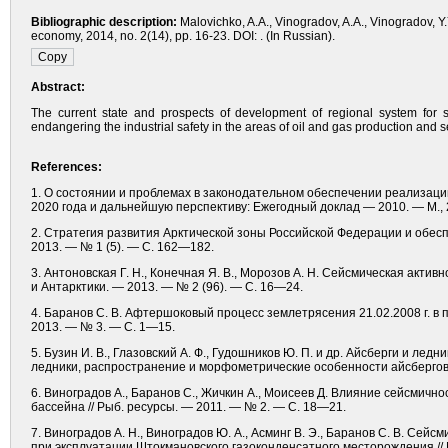
Bibliographic description:
Malovichko, A.A., Vinogradov, A.A., Vinogradov, Y
economy, 2014, no. 2(14), pp. 16-23. DOI: . (In Russian).
Abstract:
The current state and prospects of development of regional system for 
endangering the industrial safety in the areas of oil and gas production and s
References:
1. О состоянии и проблемах в законодательном обеспечении реализаци
2020 года и дальнейшую перспективу: Ежегодный доклад — 2010. — М., 2
2. Стратегия развития Арктической зоны Российской Федерации и обесп
2013. — № 1 (5). — С. 162—182.
3. Антоновская Г. Н., Конечная Я. В., Морозов А. Н. Сейсмическая акти
и Антарктики. — 2013. — № 2 (96). — С. 16—24.
4. Баранов С. В. Афтершоковый процесс землетрясения 21.02.2008 г. в 
2013. — № 3. — С. 1—15.
5. Бузин И. В., Глазовский А. Ф., Гудошников Ю. П. и др. Айсберги и л
ледники, распространение и морфометрические особенности айсбергов 
6. Виноградов А., Баранов С., Жичкин А., Моисеев Д. Влияние сейсмич
бассейна // Рыб. ресурсы. — 2011. — № 2. — С. 18—21.
7. Виноградов А. Н., Виноградов Ю. А., Асминг В. Э., Баранов С. В. С
при эксплуатации Штокмановского газоконденсатного месторождения /