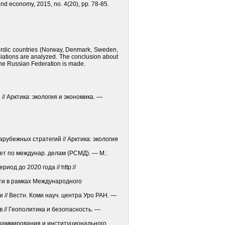
 and economy, 2015, no. 4(20), pp. 78-85.
ordic countries (Norway, Denmark, Sweden,
ciations are analyzed. The conclusion about
 the Russian Federation is made.
/ Арктика: экология и экономика. —
рубежных стратегий // Арктика: экология
ет по междунар. делам (РСМД). — М.:
д до 2020 года // http://
ти в рамках Международного
// Вестн. Коми науч. центра Уро РАН. —
 // Геополитика и безопасность. —
ограммирования и институционального