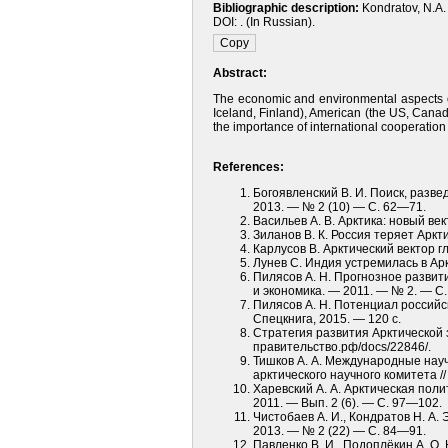
Bibliographic description:
Kondratov, N.A. 
DOI: . (In Russian).
Abstract:
The economic and environmental aspects o
Iceland, Finland), American (the US, Canad
the importance of international cooperation
References:
Богоявленский В. И. Поиск, разве
2013. — № 2 (10) — С. 62—71.
Васильев А. В. Арктика: новый век
Зиланов В. К. Россия теряет Аркти
Карлусов В. Арктический вектор гло
Лунев С. Индия устремилась в Аркти
Пилясов А. Н. Прогнозное развит
и экономика. — 2011. — № 2. — С
Пилясов А. Н. Потенциал российс
Спецкнига, 2015. — 120 с.
Стратегия развития Арктической 
правительство.рф/docs/22846/.
Тишков А. А. Международные нау
арктического научного комитета //
Харевский А. А. Арктическая пол
2011. — Вып. 2 (6). — С. 97—102.
Чистобаев А. И., Кондратов Н. А.
2013. — № 2 (22) — С. 84—91.
Павленко В. И., Подоплёкин А. О