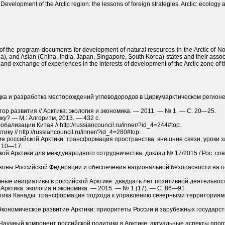
Development of the Arctic region: the lessons of foreign strategies. Arctic: ecology
f the program documents for development of natural resources in the Arctic of N
a), and Asian (China, India, Japan, Singapore, South Korea) states and their asso
 and exchange of experiences in the interests of development of the Arctic zone of
дка и разработка месторождений углеводородов в Циркумарктическом регионе /
тор развития // Арктика: экология и экономика. — 2011. — № 1. — С. 20—25.
ку? — М.: Алгоритм, 2013. — 432 с.
бализации Китая // http://russiancouncil.ru/inner/?id_4=244#top.
ку // http://russiancouncil.ru/inner/?id_4=280#top.
ие российской Арктики: трансформация пространства, внешние связи, уроки за
. 10—17.
кой Арктики для международного сотрудничества: доклад № 17/2015 / Рос. сов
зоны Российской Федерации и обеспечения национальной безопасности на перио
чные инициативы в российской Арктике: двадцать лет позитивной деятельнос
 Арктика: экология и экономика. — 2015. — № 1 (17). — С. 86—91.
итика Канады: трансформация подхода к управлению северными территориями 
 Экономическое развитие Арктики: приоритеты России и зарубежных государств
. Научный компонент российской политики в Арктике: актуальные аспекты пр