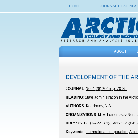
HOME
JOURNAL HEADINGS
ABOUT
|
DEVELOPMENT OF THE AR
JOURNAL
:
No. 4(20) 2015, p. 78-85
HEADING
:
State administration in the Arctic
AUTHORS
:
Kondratov, N.A.
ORGANIZATIONS
:
M. V. Lomonosov Norther
UDC:
502.171(1-922.1/.2)(1-922.3/.4)(045)
Keywords:
international cooperation
,
Arcti