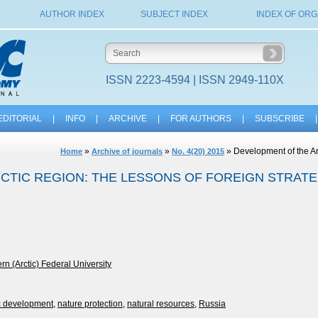
AUTHOR INDEX
SUBJECT INDEX
INDEX OF ORG
ISSN 2223-4594 | ISSN 2949-110X
EDITORIAL
|
INFO
|
ARCHIVE
|
FOR AUTHORS
|
SUBSCRIBE
|
»
»
» Development of the Arc
Home
Archive of journals
No. 4(20) 2015
CTIC REGION: THE LESSONS OF FOREIGN STRATE
n (Arctic) Federal University
c development
,
nature protection
,
natural resources
,
Russia