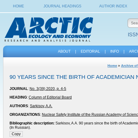
HOME
JOURNAL HEADINGS
AUTHOR INDEX
ISSN
ABOUT
|
EDITORIAL
|
INFO
|
ARC
»
Home
Archive of
90 YEARS SINCE THE BIRTH OF ACADEMICIAN 
JOURNAL
:
No. 3(39) 2020, p. 4-5
HEADING
:
Column of Editorial Board
AUTHORS
:
Sarkisov, A.A.
ORGANIZATIONS
:
Nuclear Safety Institute of the Russian Academy of Scien
Bibliographic description:
Sarkisov, A.A. 90 years since the birth of Academi
(In Russian).