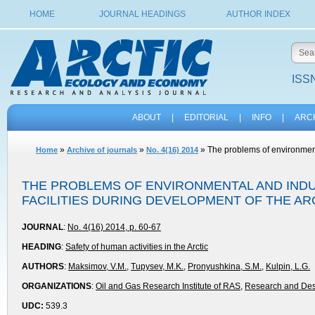
HOME
JOURNAL HEADINGS
AUTHOR INDEX
ISSN
ABOUT
|
EDITORIAL
|
INFO
|
ARC
»
»
» The problems of environmenta
Home
Archive of journals
No. 4(16) 2014
THE PROBLEMS OF ENVIRONMENTAL AND INDU
FACILITIES DURING DEVELOPMENT OF THE AR
JOURNAL
:
No. 4(16) 2014, p. 60-67
HEADING
:
Safety of human activities in the Arctic
AUTHORS
:
Maksimov, V.M.
,
Tupysev, M.K.
,
Pronyushkina, S.M.
,
Kulpin, L.G.
ORGANIZATIONS
:
Oil and Gas Research Institute of RAS
,
Research and Desi
UDC:
539.3