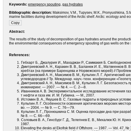
Keywords:
emergency spouting
,
gas hydrates
Bibliographic description:
Maksimov, V.M., Tupysev, M.K., Pronyushkina, S.M
marine facilities during development of the Arctic shelf. Arctic: ecology and e
Abstract:
The results of the study of decomposition of gas hydrates around the produc
the environmental consequences of emergency spouting of gas wells on the s
References:
Гебхарт Б., Джалурия И., Махаджан Р., Саммакия Б. Свободноконв
Дмитриевский А. Н., Каракин В. В., Баланюк И. Е., Матвеенков 
хребтах (на примере Баренцева и Норвежского морей) // Проблем
Дмитриевский А. Н., Максимов В. М., Кульпин Л. Г. Арктический
углеводородов // Тр. Междунар. науч.-техн. конференции «Геопетро
Дмитриевский А. Н., Максимов В. М., Кульпин Л. Г. Безопасност
инжиниринг. — 2007. — № 4. — С. 2—8.
Иванников А. В. Экспериментальное исследование истечения газожид
т нефти и газа им. И. М. Губкина. — М., 2007.
Истомин В. А., Якушев В. С. Газовые гидраты в природных условия
Кульпин Л. Г. Особенности освоения арктических морских место
во. — 2004. — № 9. — С. 76—79.
Кульпин Л. Г., Пронюшкина С. М. Оценка просадки дна при разраб
№ 8. — С. 66—69.
Соловьев В. А., Гинсбург Г. Д., Телепнев Е. В., Михалюк Ю. Н. К
1987.
Elevating the desks at Ekofisk field // Offshore. — 1987. — Vol. 47, 