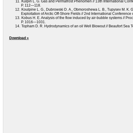
Kulpin L. G. Gas and Permafrost Phenomen // 13th International Conf
P. 112—118.
Koulpine L. G., Dubrowski D. A., Obmoroshewa L. B., Tupysev M. K. 
Exploitation of Arctic Off-Shore Fields // 2nd International Conferenc
Kobus H. E. Analysis of the flow induced by air-bubble systems // P
Р. 1016—1031.
Topham D. R. Hydrodynamics of an oil Well Blowout // Beaufort Sea 
Download »