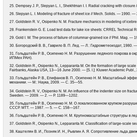
25. Dempsey J. P., Slepyan L. I., Shekhtman I. I. Radial cracking with closure
26. Slepyan L. I. Modeling of fracture of sheet ice // Mech. Solids. — 1990. 
27. Goldstein R. V., Osipenko N. M. Fracture mechanics in modeling of icebre
28. Frankenstein G. E. Load test data for lake ice sheets: CRREL Technical Re
29. Gold I. W. The process of failure of columnar-grained ice // Phil. Mag. —
30. Богородский В. В., Гаврило В. П. Лед. — Л.: Гидрометеоиздат, 1980. —
31. Гольдштейн Р. В., Осипенко Н. М. Разрушение ледяного покрова в о
ИПМех РАН).
32. Goldstein R., Osipenko N., Lepparanta M. On the formation of large scale
Fairbanks, Alaska USA, 13—16 June 2000. — [S. l.]: Kluwer Academic Publ.
33. Гольдштейн Р. В., Епифанов В. П., Осипенко Н. М. Масштабный эфф
механики. — М.: Наука, 2009. — С. 35—55.
34. Goldstein R. V., Osipenko N. M. An influence of the indenter size on fractu
Sweden. — 2009. — 2. — P. 1189—1202.
35. Гольдштейн Р. В., Осипенко Н. М. О локализованном хрупком разру
СССР. МТТ. — 1987. — 5. — C. 158—167.
36. Гольдштейн Р. В., Осипенко Н. М. Крупномасштабные структуры в л
37. Goldstein R., Osipenko N., Lepparanta M. Classification of large-scale 
38. Каштелян В. И., Позняк И. Н., Рывлин А. Я. Сопротивление льда дви