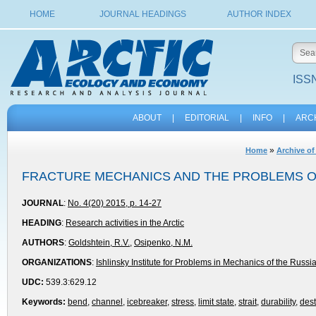
HOME
JOURNAL HEADINGS
AUTHOR INDEX
ISSN
ABOUT
|
EDITORIAL
|
INFO
|
ARC
»
Home
Archive of
FRACTURE MECHANICS AND THE PROBLEMS O
JOURNAL
:
No. 4(20) 2015, p. 14-27
HEADING
:
Research activities in the Arctic
AUTHORS
:
Goldshtein, R.V.
,
Osipenko, N.M.
ORGANIZATIONS
:
Ishlinsky Institute for Problems in Mechanics of the Rus
UDC:
539.3:629.12
Keywords:
bend
,
channel
,
icebreaker
,
stress
,
limit state
,
strait
,
durability
,
dest