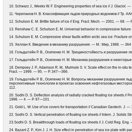
10. Schwarz J., Weeks W. F. Engineering properties of sea ice // J. Glaciol.
11. Черепанов Н. В. Классификация льдов природных водоемов // Тр. АА
12. Schulson E. M. Brittle failure of ice // Eng. Fract. Mech. — 2001. — 68. 
13. Renshaw C. E. Schulson E. M. Universal behavior in compressive failure o
14. Schulson E. M. Compressive shear faults within arctic sea ice: Fracture 
15. Хеллан К. Введение в механику разрушения. — М.: Мир, 1988. — 364 
16. Гольдштейн Р. В., Осипенко Н. М. Трещиностойкость и разрушение л
17. Гольдштейн Р. В., Осипенко Н. М. Механика разрушения и некоторые
18. Dempsey J. P., Adamson R. M., Mulmule S. V. Scale effect on the in-situ tensi
Fract. — 1999. — 95. — Р. 347—366.
19. Гольдштейн Р. В., Осипенко Н. М. Вопросы механики разрушения льд
перспективные технологии в проектах освоения нефтегазовых месторож
112.
20. Sodhi D. S. Deflection analysis of radially cracked floating ice sheets // 
1996. — 4. — Р. 97—101.
21. Gold L. W. Use of ice covers for transportation // Canadian Geotech. J. —
22. Sodhi D. S. Vertical penetration of floating ice sheets // Intern. J. Soli
23.Sodhi D. S. Breakthrough loads of floating ice sheets // J. Cold Reg. Eng
24. Bazant Z. P., Kim J. J. H. Size effect in penetration of sea ice plate with