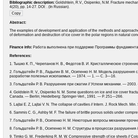
Bibliographic description:
Goldshtein, R.V., Osipenko, N.M. Fracture mechan
4(20), pp. 14-27. DOI: . (In Russian).
Abstract:
The examples of development and application of the methods and approaches 
of deformation and destruction of ice cover in the polar regions in natural con
Finance info:
Работа выполнена при поддержке Программы фундаментал
References:
1. Тышко К. П., Черепанов Н. В., Федотов В. И. Кристаллическое строени
2. Гольдштейн Р. В., Ладыгин В. М., Осипенко Н. М. Модель разрушения 
разработки полезных ископаемых. — 1974. — 1. — С. 3—16.
3. Гольдштейн Р. В. Разрушение при сжатии // Успехи механики. — 2003. 
4. Goldstein R. V., Osipenko N. M. Some questions on ice and ice cover fract
Canada. — Berlin; Heidelberg: Springer-Verl., 1991. — Р. 251—266.
5. Lajtai E. Z, Lajtai V. N. The collapse of cavities // Intern. J. Rock Mech. 
6. Sammis C. G., Ashby M. F. The failure of brittle porous solids under compr
7. Гольдштейн Р. В., Осипенко Н. М. Некоторые вопросы механики прочно
8. Гольдштейн Р. В., Осипенко Н. М. Структуры в процессах разрушения /
9. Timko G. W., Frederking R. M. W. Compressive strength of ice sheets // С