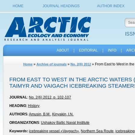
HOME
JOURNAL HEADINGS
AUTHOR INDEX
ISSN
ABOUT
|
EDITORIAL
|
INFO
|
ARC
»
»
» From East to West in the
Home
Archive of journals
No. 2(6) 2012
FROM EAST TO WEST IN THE ARCTIC WATERS
TAIMYR AND VAIGACH ICEBREAKING STEAMER
JOURNAL
:
No. 2(6) 2012, p. 102-107
HEADING
:
History
AUTHORS
:
Amusin, B.M.
,
Kinyakin, I.N.
ORGANIZATIONS
:
Ushakov Baltic Naval Institute
Keywords:
icebreaking vessel «Vaygach»
,
Northern Sea Route
,
icebreaking