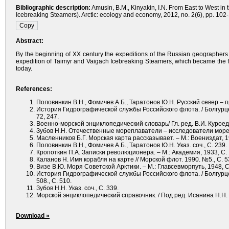
Bibliographic description:
Amusin, B.M., Kinyakin, I.N. From East to West in
Icebreaking Steamers). Arctic: ecology and economy, 2012, no. 2(6), pp. 102-1
Abstract:
By the beginning of XX century the expeditions of the Russian geographers
expedition of Taimyr and Vaigach Icebreaking Steamers, which became the fi
today.
References:
Половинкин В.Н., Фомичев А.Б., Таратонов Ю.Н. Русский север – 
История Гидрографической службы Российского флота. / Болгурцев Б
72, 247.
Военно-морской энциклопедический словарь/ Гл. ред. В.И. Куроедов
Зубов Н.Н. Отечественные мореплаватели – исследователи морей и
Масленников Б.Г. Морская карта рассказывает. – М.: Воениздат, 19
Половинкин В.Н., Фомичев А.Б., Таратонов Ю.Н. Указ. соч., С. 239.
Кропоткин П.А. Записки революционера. – М.: Академия, 1933, С. 
Каланов Н. Имя корабля на карте // Морской флот. 1990. №5., С. 5
Визе В.Ю. Моря Советской Арктики. – М.: Главсевморпуть, 1948, С
История Гидрографической службы Российского флота. / Болгурцев Б
508., С. 510.
Зубов Н.Н. Указ. соч., С. 339.
Морской энциклопедический справочник. / Под ред. Исанина Н.Н. Т
Download »